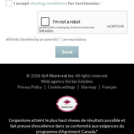
I accept
sharing conditions
for testimonies.
*
All fields identified by an asterisk (
*
) are mandatory.
Send
© 2026
GrS Montreal inc.
All rights reserved.
Web agency
.
Vortex Solution
Privacy Policy
Cookie settings
Site map
Français
L'organisme atteint le plus haut niveau de résultats possible et
fait preuve d'excellence dans sa conformité aux exigences du
programme d'Agrément Canada.*