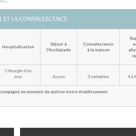
tie C
R ET LA CONVALESCENCE
Re
Séjour à
Convalescence
a
Hospitalisation
l'Asclépiade
à la maison
phy
s
Chirurgie d'un
jour
Aucun
3 semaines
4 à 
ccompagné au moment de quitter notre établissement