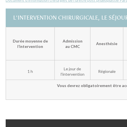
Document d’information chirurgies de l'urètre post phalloplastie Par
L'INTERVENTION CHIRURGICALE, LE SÉJOU
Durée moyenne de
Admission
Anesthésie
l’intervention
au CMC
Le jour de
1 h
Régionale
l'intervention
Vous devrez obligatoirement être a